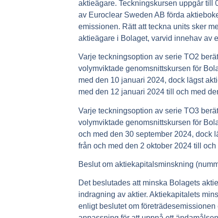
aktieägare. Teckningskursen uppgår till 
av Euroclear Sweden AB förda aktieboken
emissionen. Rätt att teckna units sker 
aktieägare i Bolaget, varvid innehav av en (1
Varje teckningsoption av serie TO2 berätt
volymviktade genomsnittskursen för Bola
med den 10 januari 2024, dock lägst akt
med den 12 januari 2024 till och med de
Varje teckningsoption av serie TO3 berätt
volymviktade genomsnittskursen för Bola
och med den 30 september 2024, dock läg
från och med den 2 oktober 2024 till oc
Beslut om aktiekapitalsminskning (numm
Det beslutades att minska Bolagets aktiek
indragning av aktier. Aktiekapitalets mins
enligt beslutet om företrädesemissionen
anpassning för att uppnå ett ändamålsen