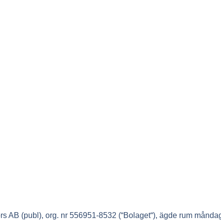
 AB (publ), org. nr 556951-8532 (“
Bolaget
“), ägde rum måndag