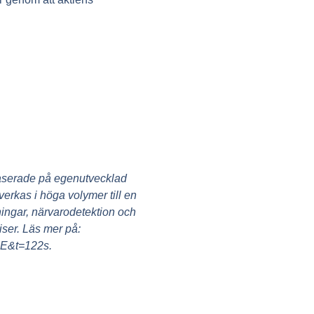
baserade på egenutvecklad
erkas i höga volymer till en
ningar, närvarodetektion och
iser. Läs mer på:
PE&t=122s.