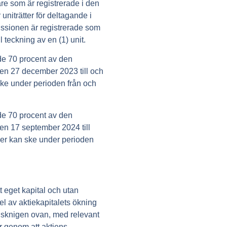
are som är registrerade i den
iträtter för deltagande i
issionen är registrerade som
ll teckning av en (1) unit.
nde 70 procent av den
en 27 december 2023 till och
ske under perioden från och
nde 70 procent av den
en 17 september 2024 till
ier kan ske under perioden
t eget kapital och utan
del av aktiekapitalets ökning
nsknigen ovan, med relevant
r genom att aktiens