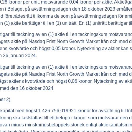
0,28 kronor per unit, motsvarande 0,04 kronor per aktie. Aktieäg
 i Bolaget på avstämningsdagen den 18 oktober 2023 erhåller un
med företrädesrätt tillkomma de som på avstämningsdagen för em
) aktie berättigar till en (1) uniträtt. En (1) uniträtt berättigar ti
igar till teckning av en (1) aktie till en teckningskurs motsvara
gets aktie på Nasdaq Frist North Growth Market från och med d
iens kvotvärde och högst 0,05 kronor. Nyteckning av aktier kan 
n 26 januari 2024.
igar till teckning av en (1) aktie till en teckningskurs motsvara
gets aktie på Nasdaq Frist North Growth Market från och med d
st aktiens kvotvärde och högst 0,06 kronor. Nyteckning av akt
h med den 16 oktober 2024.
er 2)
apital med högst 1 426 756,019921 kronor för avsättning till frit
kning ska fastställas till ett belopp i kronor som motsvarar den 
 ovan minus minskningsbeloppets storlek enligt aktiekapitalsmi
ligt kvotvärde. Minskningen genomförs utan indragning av aktie