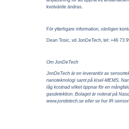
kvotvärde ändras.
För ytterligare information, vänligen kont
Dean Tosic, vd JonDeTech, tel: +46 73 9
Om JonDeTech
JonDeTech är en leverantör av sensorte
nanoteknologi samt på kisel-MEMS. Nanoel
låg kostnad vilket öppnar för en mångfal
gasdetektion. Bolaget är noterat på Nasd
www.jondetech.se eller se hur IR-sens