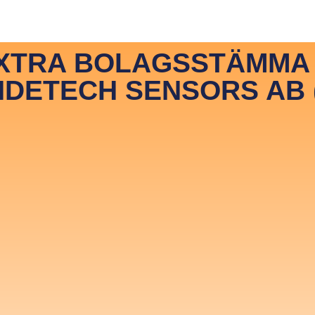
 JonDeTech
News & Media
Hiring
Contact
In
TRA BOLAGSSTÄMMA D
DETECH SENSORS AB 