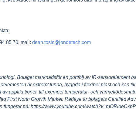
akta:
94 85 70, mail:
dean.tosic@jondetech.com
knologi. Bolaget marknadsför en portfölj av IR-sensorelement 
ementen är extremt tunna, byggda i flexibel plast och kan tillv
d av applikationer, till exempel temperatur- och värmeflödesmät
aq First North Growth Market. Redeye är bolagets Certified Adv
orn fungerar på: https://www.youtube.com/watch?v=mORloeCxb