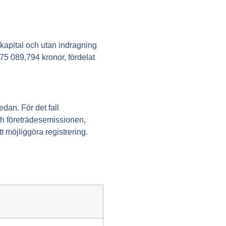
 kapital och utan indragning
875 089,794 kronor, fördelat
dan. För det fall
och företrädesemissionen,
 möjliggöra registrering.