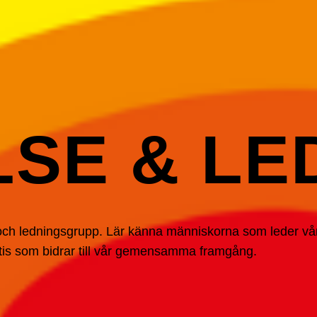
SE & LE
och ledningsgrupp. Lär känna människorna som leder vår
tis som bidrar till vår gemensamma framgång.