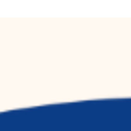
 JonDeTech
News & Media
Hiring
Contact
In