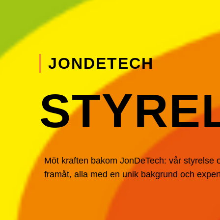
JONDETECH
STYREL
Möt kraften bakom JonDeTech: vår styrelse 
framåt, alla med en unik bakgrund och exper