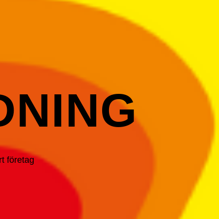
DNING
t företag