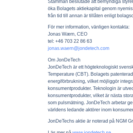
Stämman beslutade att bemyndiga styrelsen
öka Bolagets aktiekapital genom nyemissi
från tid till annan är tillåten enligt bolag
För mer information, vänligen kontakta:
Jonas Wærn, CEO
tel: +46 703 22 86 63
jonas.waern@jondetech.com
Om JonDeTech
JonDeTech är ett högteknologiskt svensk
Temperature (CBT). Bolagets patenterad
energiförbrukning, vilket möjliggör int
konsumentprodukter. Teknologin är utvec
konsumentprodukter, vilket är nästa stora
som pulsmätning. JonDeTech arbetar genom
världens ledande aktörer inom konsument
JonDeTechs aktie är noterad på NGM Gr
Läs mer på
www.jondetech.se
.