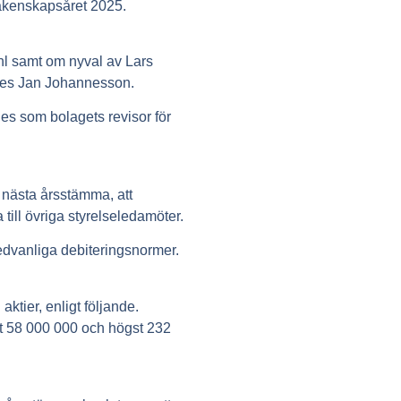
räkenskapsåret 2025.
l samt om nyval av Lars
aldes Jan Johannesson.
es som bolagets revisor för
 nästa årsstämma, att
till övriga styrelseledamöter.
sedvanliga debiteringsnormer.
tier, enligt följande.
gst 58 000 000 och högst 232