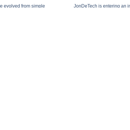
e evolved from simple
JonDeTech is entering an i
nitoring platforms. Features
on sales and commercializa
experience
Read More
Shortcuts
Menu
Areas of use
Home
Presentations
Products
Team & staff
About Jon
Q&A
News & M