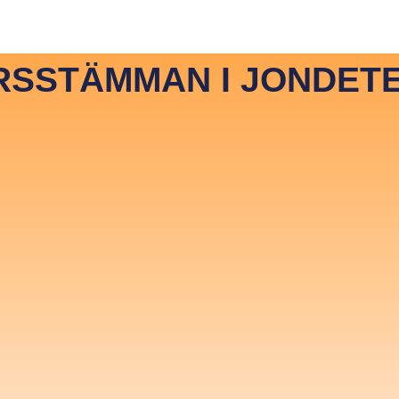
 JonDeTech
News & Media
Hiring
Contact
In
SSTÄMMAN I JONDETE