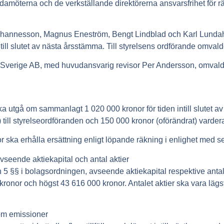
edamöterna och de verkställande direktörerna ansvarsfrihet för 
annesson, Magnus Eneström, Bengt Lindblad och Karl Lundah
n intill slutet av nästa årsstämma. Till styrelsens ordförande omv
 Sverige AB, med huvudansvarig revisor Per Andersson, omvald
 utgå om sammanlagt 1 020 000 kronor för tiden intill slutet av
till styrelseordföranden och 150 000 kronor (oförändrat) vardera 
or ska erhålla ersättning enligt löpande räkning i enlighet med 
seende aktiekapital och antal aktier
§§ i bolagsordningen, avseende aktiekapital respektive antal ak
 kronor och högst 43 616 000 kronor. Antalet aktier ska vara lä
 om emissioner