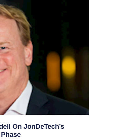
ndell On JonDeTech’s
t Phase