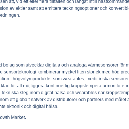
 att, vid ett eller flera tillfällen och längst intill nästkomman
on av aktier samt att emittera teckningsoptioner och konvertibl
sordningen.
t bolag som utvecklar digitala och analoga värmesensorer för
e sensorteknologi kombinerar mycket liten storlek med hög pre
egration i högvolymprodukter som wearables, medicinska sensore
klad för att möjliggöra kontinuerlig kroppstemperaturmonitorer
 tekniska steg inom digital hälsa och wearables när kroppstemper
 ett globalt nätverk av distributörer och partners med målet att
elektronik och digital hälsa.
owth Market.