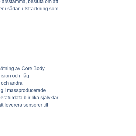
de årsstämma, besluta om att
er i sådan utsträckning som
 mätning av Core Body
cision och låg
r och andra
ing i massproducerade
aturdata blir lika självklar
 leverera sensorer till