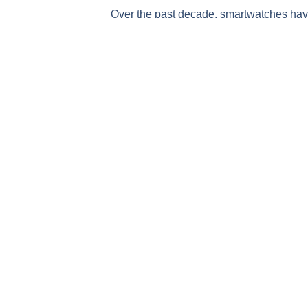
Over the past decade, smartwatches hav
activity trackers intoadvanced health mo
such as heart rate
Read More
JonDeTech offers uniquely configured IR
detectors and sensor applications to high
volume markets.