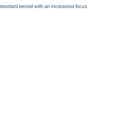
mportant period with an increasing focus
tion of the company’s technology. With
Contact
JONDETECH SENSORS AB
Box 19563
DeTech
104 32 Stockholm, Sverige
edia