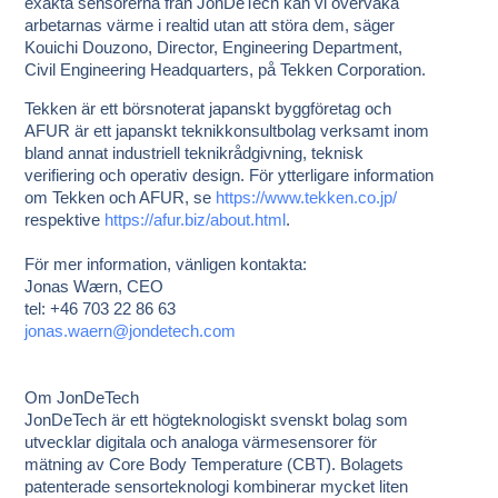
exakta sensorerna från JonDeTech kan vi övervaka
arbetarnas värme i realtid utan att störa dem, säger
Kouichi Douzono, Director, Engineering Department,
Civil Engineering Headquarters, på Tekken Corporation.
Tekken är ett börsnoterat japanskt byggföretag och
AFUR är ett japanskt teknikkonsultbolag verksamt inom
bland annat industriell teknikrådgivning, teknisk
verifiering och operativ design. För ytterligare information
om Tekken och AFUR, se
https://www.tekken.co.jp/
respektive
https://afur.biz/about.html
.
För mer information, vänligen kontakta:
Jonas Wærn, CEO
tel: +46 703 22 86 63
jonas.waern@jondetech.com
Om JonDeTech
JonDeTech är ett högteknologiskt svenskt bolag som
utvecklar digitala och analoga värmesensorer för
mätning av Core Body Temperature (CBT). Bolagets
patenterade sensorteknologi kombinerar mycket liten