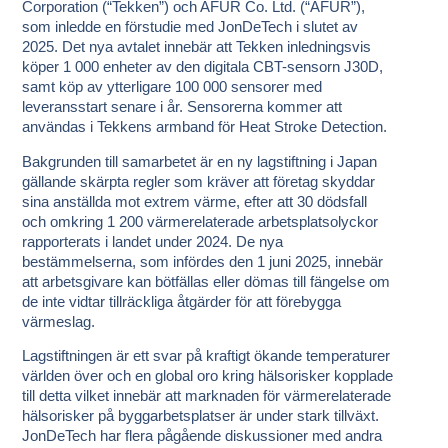
Corporation (“Tekken”) och AFUR Co. Ltd. (“AFUR”),
som inledde en förstudie med JonDeTech i slutet av
2025. Det nya avtalet innebär att Tekken inledningsvis
köper 1 000 enheter av den digitala CBT-sensorn J30D,
samt köp av ytterligare 100 000 sensorer med
leveransstart senare i år. Sensorerna kommer att
användas i Tekkens armband för Heat Stroke Detection.
Bakgrunden till samarbetet är en ny lagstiftning i Japan
gällande skärpta regler som kräver att företag skyddar
sina anställda mot extrem värme, efter att 30 dödsfall
och omkring 1 200 värmerelaterade arbetsplatsolyckor
rapporterats i landet under 2024. De nya
bestämmelserna, som infördes den 1 juni 2025, innebär
att arbetsgivare kan bötfällas eller dömas till fängelse om
de inte vidtar tillräckliga åtgärder för att förebygga
värmeslag.
Lagstiftningen är ett svar på kraftigt ökande temperaturer
världen över och en global oro kring hälsorisker kopplade
till detta vilket innebär att marknaden för värmerelaterade
hälsorisker på byggarbetsplatser är under stark tillväxt.
JonDeTech har flera pågående diskussioner med andra