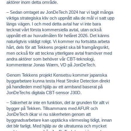
aktörer inom detta område.
– Sedan omtaget av JonDeTech 2024 har vi tagit många
viktiga strategiska kliv och uppnått alla de mål vi satt upp
längs vägen. I och med detta avtal har vi inte bara
tecknat vårt första kommersiella avtal, utan också
uppnått ett av huvudmålen för helåret 2026. Det känns
naturligtvis väldigt roligt. Vi kommer nu fortsätta arbeta
hårt, dels för att Tekkens projekt ska bli framgångsrikt,
men också för att teckna ytterligare avtal framöver med
andra aktörer som behöver vår CBT-teknologi,
kommenterar Jonas Wærn, VD på JonDeTech.
Genom Tekkens projekt Kensetsu kommer japanska
byggarbetare kunna testa Heat Stroke Detection direkt
på handleden med hjälp av ett armband baserat på
JonDeTechs digitala CBT-sensor J30D.
– Säkerhet är inte en funktion, det är grunden för allt vi
bygger på Tekken. Tillsammans med AFUR och
JonDeTech ökar vi nu säkerheten genom att
byggnadsarbetare kan upptäcka värmeslag tidigt, innan
det blir farligt. Med hjälp av de ultratunna och mycket