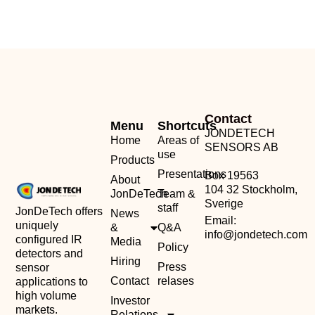
Contact
Menu
Shortcuts
JONDETECH
Home
Areas of
SENSORS AB
use
Products
Presentations
Box 19563
About
104 32 Stockholm,
JonDeTech
Team &
Sverige
staff
JonDeTech offers
News
Email:
uniquely
&
Q&A
info@jondetech.com
configured IR
Media
Policy
detectors and
Hiring
Press
sensor
Contact
relases
applications to
high volume
Investor
markets.
Relations