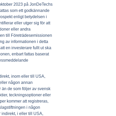
 oktober 2023 på JonDeTechs
attas som ett godkännande
ospekt enligt betydelsen i
fierar eller utger sig för att
tioner eller andra
den till Företrädesemissionen
ng av informationen i detta
t en investerare fullt ut ska
ionen, enbart fattas baserat
pressmeddelande
irekt, inom eller till USA,
 eller någon annan
er än de som följer av svensk
tier, teckningsoptioner eller
per kommer att registreras,
slagstiftningen i någon
ndirekt, i eller till USA,