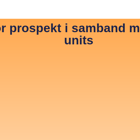
 JonDeTech
News & Media
Hiring
Contact
In
ör prospekt i samband m
units