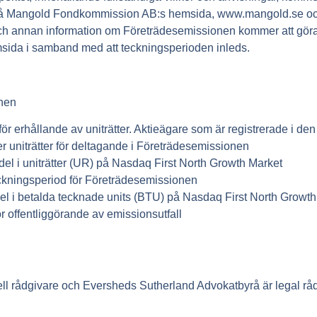
på Mangold Fondkommission AB:s hemsida, www.mangold.se oc
h annan information om Företrädesemissionen kommer att göras
da i samband med att teckningsperioden inleds.
onen
r erhållande av uniträtter. Aktieägare som är registrerade i d
r uniträtter för deltagande i Företrädesemissionen
el i uniträtter (UR) på Nasdaq First North Growth Market
ckningsperiod för Företrädesemissionen
el i betalda tecknade units (BTU) på Nasdaq First North Growt
 offentliggörande av emissionsutfall
 rådgivare och Eversheds Sutherland Advokatbyrå är legal rådg