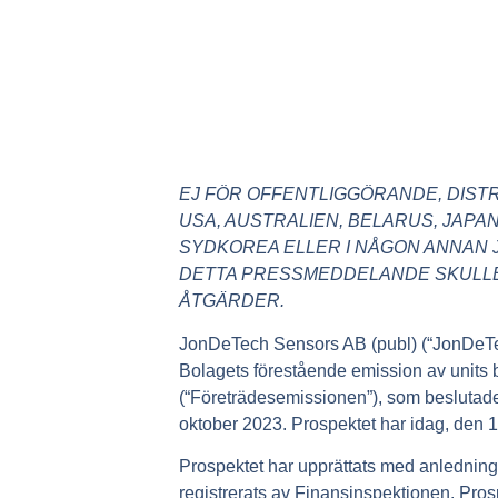
EJ FÖR OFFENTLIGGÖRANDE, DISTRI
USA, AUSTRALIEN, BELARUS, JAPA
SYDKOREA ELLER I NÅGON ANNAN J
DETTA PRESSMEDDELANDE SKULLE 
ÅTGÄRDER.
JonDeTech Sensors AB (publ) (“JonDeTech”
Bolagets förestående emission av units b
(“Företrädesemissionen”), som besluta
oktober 2023. Prospektet har idag, den 
Prospektet har upprättats med anlednin
registrerats av Finansinspektionen. Prosp