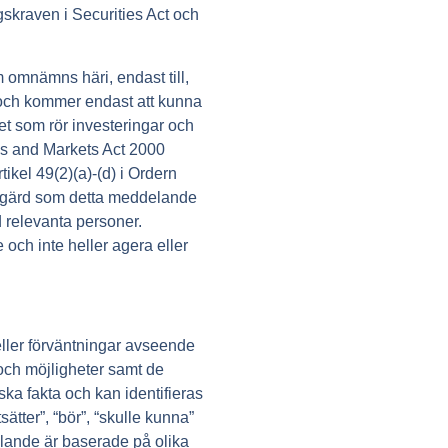
ngskraven i Securities Act och
 omnämns häri, endast till,
ör och kommer endast att kunna
het som rör investeringar och
ices and Markets Act 2000
tikel 49(2)(a)-(d) i Ordern
såtgärd som detta meddelande
d relevanta personer.
och inte heller agera eller
ller förväntningar avseende
er och möjligheter samt de
ka fakta och kan identifieras
sätter”, “bör”, “skulle kunna”
delande är baserade på olika