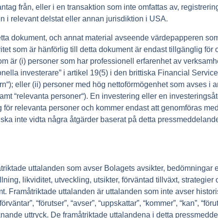
antag från, eller i en transaktion som inte omfattas av, registreri
 i relevant delstat eller annan jurisdiktion i USA.
 detta dokument, och annat material avseende värdepapperen som
vitet som är hänförlig till detta dokument är endast tillgänglig f
 som är (i) personer som har professionell erfarenhet av verksam
nella investerare” i artikel 19(5) i den brittiska Financial Serv
rn
“); eller (ii) personer med hög nettoförmögenhet som avses i ar
amt “
relevanta personer
“). En investering eller en investering
glig för relevanta personer och kommer endast att genomföras me
ska inte vidta några åtgärder baserat på detta pressmeddelande 
riktade uttalanden som avser Bolagets avsikter, bedömningar e
lning, likviditet, utveckling, utsikter, förväntad tillväxt, strategi
. Framåtriktade uttalanden är uttalanden som inte avser historis
örväntar”, “förutser”, “avser”, “uppskattar”, “kommer”, “kan”, “förut
r liknande uttryck. De framåtriktade uttalandena i detta pressmed