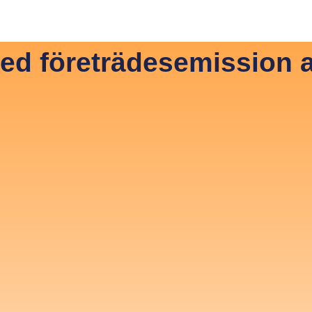
vestor Relations ENG
Investor Relations SVE
ed företrädesemission 