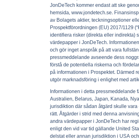
JonDeTech kommer endast att ske genom
hemsida, www.jondetech.se. Finansinsp
av Bolagets aktier, teckningsoptioner el
Prospektförordningen (EU) 2017/1129 (“
identifiera risker (direkta eller indirekt
värdepapper i JonDeTech. Informationen i
och gör inget anspråk på att vara fullst
pressmeddelande avseende dess noggrannhet
förstå de potentiella riskerna och fördel
på informationen i Prospektet. Därmed 
utgör marknadsföring i enlighet med artik
Informationen i detta pressmeddelande får i
Australien, Belarus, Japan, Kanada, Ny
jurisdiktion där sådan åtgärd skulle vara 
rätt. Åtgärder i strid med denna anvisning
andra värdepapper i JonDeTech har regist
enligt den vid var tid gällande United Sta
delstat eller annan jurisdiktion i USA och f