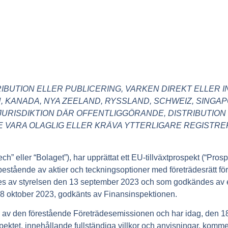
BUTION ELLER PUBLICERING, VARKEN DIREKT ELLER IN
N, KANADA, NYA ZEELAND, RYSSLAND, SCHWEIZ, SINGAP
URISDIKTION DÄR OFFENTLIGGÖRANDE, DISTRIBUTION 
VARA OLAGLIG ELLER KRÄVA YTTERLIGARE REGISTRE
 eller “Bolaget”), har upprättat ett EU-tillväxtprospekt (“Pros
estående av aktier och teckningsoptioner med företrädesrätt för 
des av styrelsen den 13 september 2023 och som godkändes av
18 oktober 2023, godkänts av Finansinspektionen.
g av den förestående Företrädesemissionen och har idag, den 1
ektet, innehållande fullständiga villkor och anvisningar, kommer 