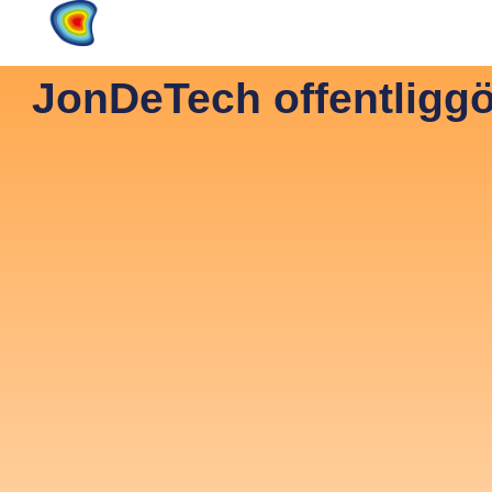
Home
Products
About
JonDeTech offentligg