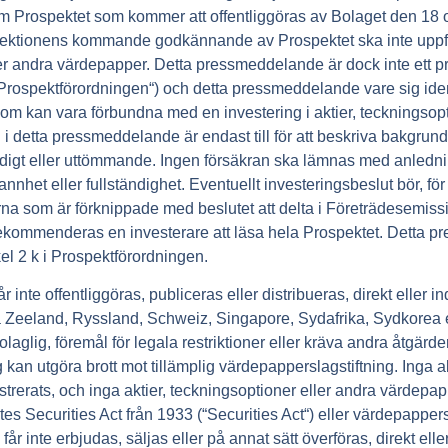
 Prospektet som kommer att offentliggöras av Bolaget den 18
ektionens kommande godkännande av Prospektet ska inte uppf
ler andra värdepapper. Detta pressmeddelande är dock inte ett pr
Prospektförordningen
“) och detta pressmeddelande vare sig identi
a) som kan vara förbundna med en investering i aktier, teckningsop
 detta pressmeddelande är endast till för att beskriva bakgrun
ändigt eller uttömmande. Ingen försäkran ska lämnas med anledni
 eller fullständighet. Eventuellt investeringsbeslut bör, för at
arna som är förknippade med beslutet att delta i Företrädesemiss
rekommenderas en investerare att läsa hela Prospektet. Detta 
el 2 k i Prospektförordningen.
nte offentliggöras, publiceras eller distribueras, direkt eller ind
a Zeeland, Ryssland, Schweiz, Singapore, Sydafrika, Sydkorea
olaglig, föremål för legala restriktioner eller kräva andra åtgärd
 kan utgöra brott mot tillämplig värdepapperslagstiftning. Inga ak
rerats, och inga aktier, teckningsoptioner eller andra värdepap
tes Securities Act från 1933 (“
Securities Act
“) eller värdepapper
år inte erbjudas, säljas eller på annat sätt överföras, direkt eller i