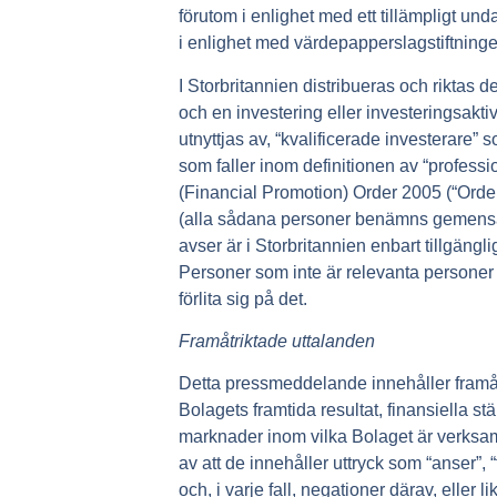
förutom i enlighet med ett tillämpligt und
i enlighet med värdepapperslagstiftningen
I Storbritannien distribueras och riktas
och en investering eller investeringsakti
utnyttjas av, “kvalificerade investerare”
som faller inom definitionen av “professio
(Financial Promotion) Order 2005 (“
Orde
(alla sådana personer benämns gemens
avser är i Storbritannien enbart tillgän
Personer som inte är relevanta personer 
förlita sig på det.
Framåtriktade uttalanden
Detta pressmeddelande innehåller framåt
Bolagets framtida resultat, finansiella stäl
marknader inom vilka Bolaget är verksamt
av att de innehåller uttryck som “anser”, “f
och, i varje fall, negationer därav, elle