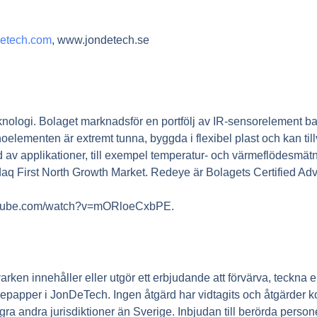
detech.com
, www.jondetech.se
knologi. Bolaget marknadsför en portfölj av IR-sensorelement 
ementen är extremt tunna, byggda i flexibel plast och kan tillv
d av applikationer, till exempel temperatur- och värmeflödesmät
aq First North Growth Market. Redeye är Bolagets Certified Adv
youtube.com/watch?v=mORloeCxbPE.
rken innehåller eller utgör ett erbjudande att förvärva, teckna 
depapper i JonDeTech. Ingen åtgärd har vidtagits och åtgärder kom
ågra andra jurisdiktioner än Sverige. Inbjudan till berörda persone