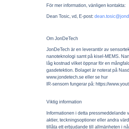
För mer information, vänligen kontakta:
Dean Tosic, vd, E-post:
dean.tosic@jon
Om JonDeTech
JonDeTech är en leverantör av sensorte
nanoteknologi samt på kisel-MEMS. Nanoel
låg kostnad vilket öppnar för en mångfal
gasdetektion. Bolaget är noterat på Nasd
www.jondetech.se eller se hur
IR-sensorn fungerar på: https://www.
Viktig information
Informationen i detta pressmeddelande va
aktier, teckningsoptioner eller andra vär
tillåta ett erbjudande till allmänheten i n