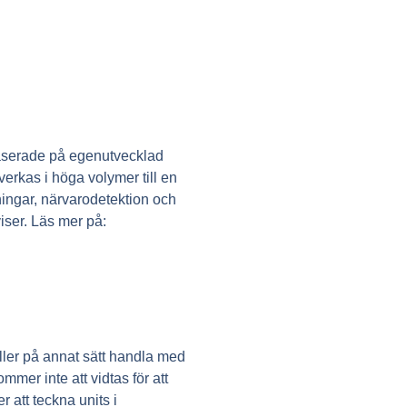
baserade på egenutvecklad
erkas i höga volymer till en
ningar, närvarodetektion och
iser. Läs mer på:
eller på annat sätt handla med
mer inte att vidtas för att
r att teckna units i