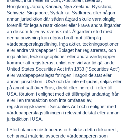
indirekt, inom eller till USA, Australien, Belarus,
Hongkong, Japan, Kanada, Nya Zeeland, Ryssland,
Schweiz, Singapore, Sydafrika, Sydkorea eller någon
annan jurisdiktion där sådan åtgärd skulle vara olaglig,
föremål för legala restriktioner eller kräva andra åtgärder
än de som följer av svensk rätt. Åtgärder i strid med
denna anvisning kan utgöra brott mot tillämplig
värdepapperslagstiftning. Inga aktier, teckningsoptioner
eller andra värdepapper i Bolaget har registrerats, och
inga aktier, teckningsoptioner eller andra värdepapper
kommer att registreras, enligt den vid var tid gällande
United States Securities Act från 1933 (“
Securities Act
“)
eller värdepapperslagstiftningen i någon delstat eller
annan jurisdiktion i USA och får inte erbjudas, säljas eller
på annat sätt överföras, direkt eller indirekt, i eller till
USA, förutom i enlighet med ett tillämpligt undantag från,
eller i en transaktion som inte omfattas av,
registreringskraven i Securities Act och i enlighet med
värdepapperslagstiftningen i relevant delstat eller annan
jurisdiktion i USA.
I Storbritannien distribueras och riktas detta dokument,
och annat material avseende värdepapperen som