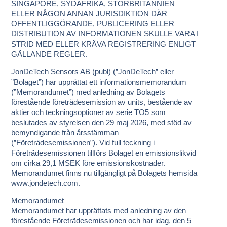
SINGAPORE, SYDAFRIKA, STORBRITANNIEN
ELLER NÅGON ANNAN JURISDIKTION DÄR
OFFENTLIGGÖRANDE, PUBLICERING ELLER
DISTRIBUTION AV INFORMATIONEN SKULLE VARA I
STRID MED ELLER KRÄVA REGISTRERING ENLIGT
GÄLLANDE REGLER.
JonDeTech Sensors AB (publ) (”JonDeTech” eller
”Bolaget”) har upprättat ett informationsmemorandum
(”Memorandumet”) med anledning av Bolagets
förestående företrädesemission av units, bestående av
aktier och teckningsoptioner av serie TO5 som
beslutades av styrelsen den 29 maj 2026, med stöd av
bemyndigande från årsstämman
(”Företrädesemissionen”). Vid full teckning i
Företrädesemissionen tillförs Bolaget en emissionslikvid
om cirka 29,1 MSEK före emissionskostnader.
Memorandumet finns nu tillgängligt på Bolagets hemsida
www.jondetech.com.
Memorandumet
Memorandumet har upprättats med anledning av den
förestående Företrädesemissionen och har idag, den 5