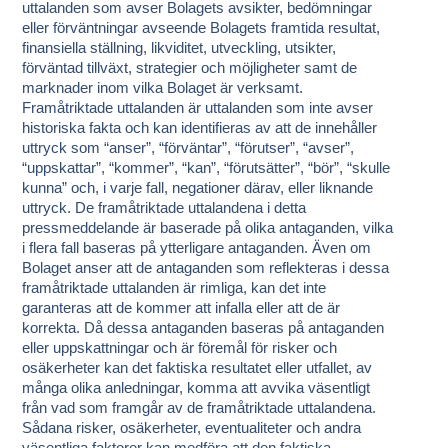
uttalanden som avser Bolagets avsikter, bedömningar
eller förväntningar avseende Bolagets framtida resultat,
finansiella ställning, likviditet, utveckling, utsikter,
förväntad tillväxt, strategier och möjligheter samt de
marknader inom vilka Bolaget är verksamt.
Framåtriktade uttalanden är uttalanden som inte avser
historiska fakta och kan identifieras av att de innehåller
uttryck som “anser”, “förväntar”, “förutser”, “avser”,
“uppskattar”, “kommer”, “kan”, “förutsätter”, “bör”, “skulle
kunna” och, i varje fall, negationer därav, eller liknande
uttryck. De framåtriktade uttalandena i detta
pressmeddelande är baserade på olika antaganden, vilka
i flera fall baseras på ytterligare antaganden. Även om
Bolaget anser att de antaganden som reflekteras i dessa
framåtriktade uttalanden är rimliga, kan det inte
garanteras att de kommer att infalla eller att de är
korrekta. Då dessa antaganden baseras på antaganden
eller uppskattningar och är föremål för risker och
osäkerheter kan det faktiska resultatet eller utfallet, av
många olika anledningar, komma att avvika väsentligt
från vad som framgår av de framåtriktade uttalandena.
Sådana risker, osäkerheter, eventualiteter och andra
väsentliga faktorer kan medföra att den faktiska