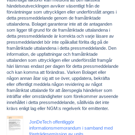
händelseutvecklingen avviker väsentligt från de
förväntningar som uttryckligen eller underförstått anges i
detta pressmeddelande genom de framåtriktade
uttalandena. Bolaget garanterar inte att de antaganden
som ligger till grund för de framåtriktade uttalandena i
detta pressmeddelande är korrekta och varje läsare av
pressmeddelandet bör inte opåkallat förlita dig på de
framåtriktade uttalandena i detta pressmeddelande. Den
information, de uppfattningar och framåtriktade
uttalanden som uttryckligen eller underförstått framgår
häri lämnas endast per dagen för detta pressmeddelande
och kan komma att förändras. Varken Bolaget eller
någon annan åtar sig att se över, uppdatera, bekräfta
eller offentligt meddela någon revidering av något
framåtriktat uttalande för att återspegla händelser som
inträffar eller omständigheter som förekommer avseende
innehållet i detta pressmeddelande, såtillvida det inte
krävs enligt lag eller NGM:s regelverk för emittenter.
JonDeTech offentliggör
informationsmemorandum i samband med
företrädesemission av units