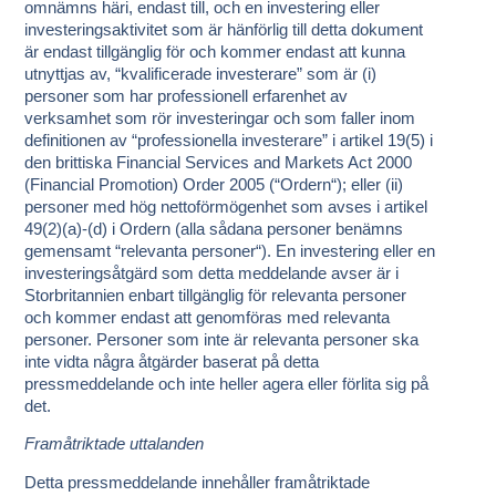
omnämns häri, endast till, och en investering eller
investeringsaktivitet som är hänförlig till detta dokument
är endast tillgänglig för och kommer endast att kunna
utnyttjas av, “kvalificerade investerare” som är (i)
personer som har professionell erfarenhet av
verksamhet som rör investeringar och som faller inom
definitionen av “
professionella investerare
” i artikel 19(5) i
den brittiska Financial Services and Markets Act 2000
(Financial Promotion) Order 2005 (“
Ordern
“); eller (ii)
personer med hög nettoförmögenhet som avses i artikel
49(2)(a)-(d) i Ordern (alla sådana personer benämns
gemensamt “
relevanta personer
“). En investering eller en
investeringsåtgärd som detta meddelande avser är i
Storbritannien enbart tillgänglig för relevanta personer
och kommer endast att genomföras med relevanta
personer. Personer som inte är relevanta personer ska
inte vidta några åtgärder baserat på detta
pressmeddelande och inte heller agera eller förlita sig på
det.
Framåtriktade uttalanden
Detta pressmeddelande innehåller framåtriktade