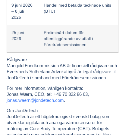
9 juni 2026
Handel med betalda tecknade units
– 8 juli
(BTU)
2026
25 juni
Preliminärt datum för
2026
offentliggörande av utfall i
Företrädesemissionen
Rådgivare
Mangold Fondkommission AB är finansiell rådgivare och
Eversheds Sutherland Advokatbyrå är legal rådgivare till
JonDeTech i samband med Företrädesemissionen.
För mer information, vänligen kontakta:
Jonas Wærn, CEO, tel: +46 70 322 86 63,
jonas.waern@jondetech.com
.
Om JonDeTech
JonDeTech är ett högteknologiskt svenskt bolag som
utvecklar digitala och analoga värmesensorer för
mätning av Core Body Temperature (CBT). Bolagets
patenterade sensorteknologi kombinerar mycket liten