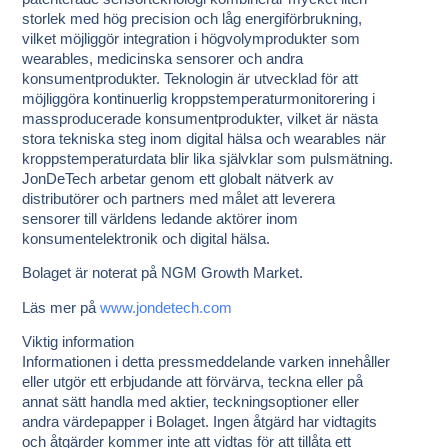
storlek med hög precision och låg energiförbrukning,
vilket möjliggör integration i högvolymprodukter som
wearables, medicinska sensorer och andra
konsumentprodukter. Teknologin är utvecklad för att
möjliggöra kontinuerlig kroppstemperaturmonitorering i
massproducerade konsumentprodukter, vilket är nästa
stora tekniska steg inom digital hälsa och wearables när
kroppstemperaturdata blir lika självklar som pulsmätning.
JonDeTech arbetar genom ett globalt nätverk av
distributörer och partners med målet att leverera
sensorer till världens ledande aktörer inom
konsumentelektronik och digital hälsa.
Bolaget är noterat på NGM Growth Market.
Läs mer på
www.jondetech.com
Viktig information
Informationen i detta pressmeddelande varken innehåller
eller utgör ett erbjudande att förvärva, teckna eller på
annat sätt handla med aktier, teckningsoptioner eller
andra värdepapper i Bolaget. Ingen åtgärd har vidtagits
och åtgärder kommer inte att vidtas för att tillåta ett