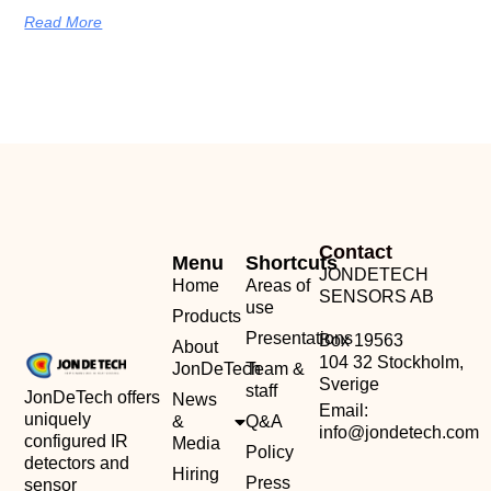
Read More
Contact
Menu
Shortcuts
JONDETECH
Home
Areas of
SENSORS AB
use
Products
Presentations
Box 19563
About
104 32 Stockholm,
JonDeTech
Team &
Sverige
staff
JonDeTech offers
News
Email:
uniquely
&
Q&A
info@jondetech.com
configured IR
Media
Policy
detectors and
Hiring
Press
sensor