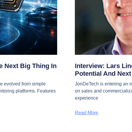
 Next Big Thing In
Interview: Lars Li
Potential And Nex
e evolved from simple
JonDeTech is entering an i
nitoring platforms. Features
on sales and commercializa
experience
Read More