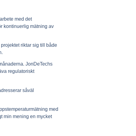
marbete med det
ör kontinuerlig mätning av
jektet riktar sig till både
n.
4 månaderna. JonDeTechs
äva regulatoriskt
 adresserar såväl
kroppstemperaturmätning med
ligt min mening en mycket