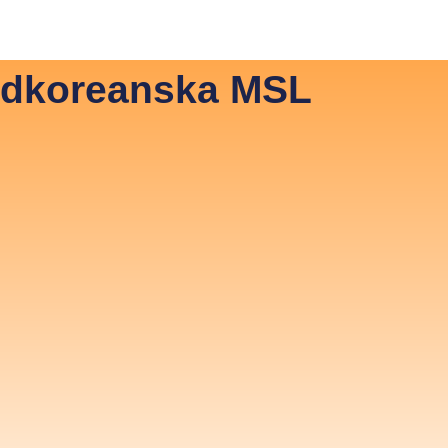
vestor Relations ENG
Investor Relations SVE
ydkoreanska MSL