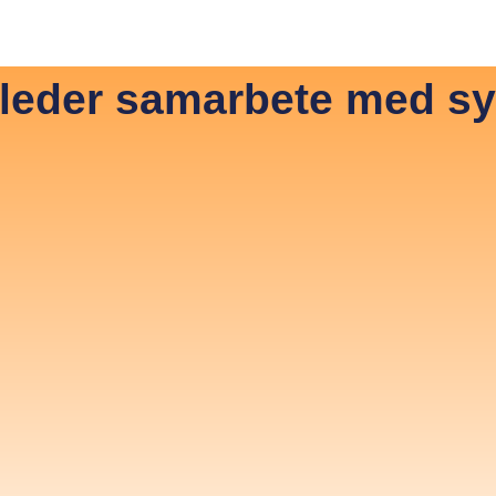
 JonDeTech
News & Media
Hiring
Contact
In
leder samarbete med s