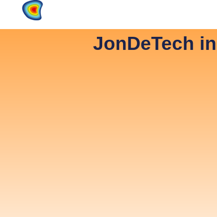
Home
Products
About
JonDeTech in