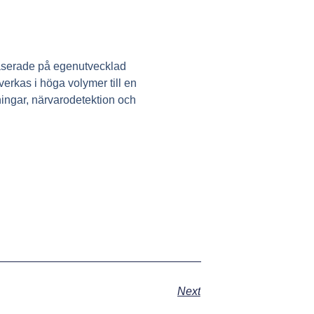
baserade på egenutvecklad
erkas i höga volymer till en
ningar, närvarodetektion och
Next