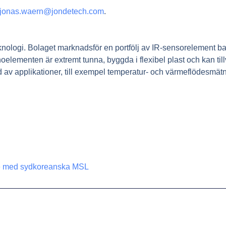
jonas.waern@jondetech.com
.
knologi. Bolaget marknadsför en portfölj av IR-sensorelement 
ementen är extremt tunna, byggda i flexibel plast och kan tillv
d av applikationer, till exempel temperatur- och värmeflödesmät
e med sydkoreanska MSL