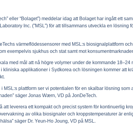
” eller “Bolaget”) meddelar idag att Bolaget har ingått ett sa
boratory Inc. (”MSL”) för att tillsammans utveckla en lösning f
DeTechs värmeflödessensorer med MSL:s biosignalplattform och pro
ar inom exempelvis sjukhus och stat samt mot konsumentmarknade
n skala med mål att nå högre volymer under de kommande 18–2
i kliniska applikationer i Sydkorea och lösningen kommer att kr
kt.
 i MSL:s plattform ser vi potentialen för en skalbar lösning som
knaden” säger Jonas Wærn, VD på JonDeTech.
 att leverera ett kompakt och precist system för kontinuerlig 
 övervakning av olika biosignaler och kroppstemperaturer är en
rs hälsa” säger Dr. Yeun-Ho Joung, VD på MSL.