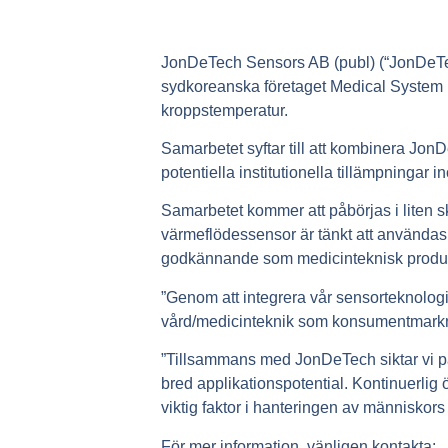
JonDeTech Sensors AB (publ) (“JonDeTech
sydkoreanska företaget Medical System La
kroppstemperatur.
Samarbetet syftar till att kombinera Jon
potentiella institutionella tillämpning
Samarbetet kommer att påbörjas i lite
värmeflödessensor är tänkt att användas 
godkännande som medicinteknisk produ
”Genom att integrera vår sensorteknologi
vård/medicinteknik som konsumentmar
”Tillsammans med JonDeTech siktar vi på
bred applikationspotential. Kontinuerlig
viktig faktor i hanteringen av människo
För mer information, vänligen kontakta: