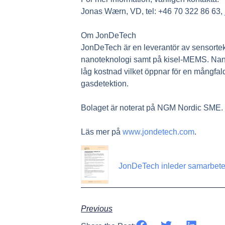
Jonas Wærn, VD, tel: +46 70 322 86 63,
Om JonDeTech
JonDeTech är en leverantör av sensorte
nanoteknologi samt på kisel-MEMS. Nanoel
låg kostnad vilket öppnar för en mångfal
gasdetektion.
Bolaget är noterat på NGM Nordic SME.
Läs mer på
www.jondetech.com
.
JonDeTech inleder samarbet
Previous