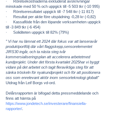
· Rörelsekostnaderna exkluderat avskrivningar
minskade med 50 % och uppgick till -5 503 tkr (-10 995)
· Rörelseresultatet uppgick till -7 548 tkr (-11 817)
· Resultat per aktie före utspädning -0,28 kr (-0,82)
· Kassaflöde från den löpande verksamheten uppgick
till -3 849 tkr (-6 454)
· Soliditeten uppgick till 82% (79%)
” Vi har nu lämnat ett 2024 där fokus var att lanseravår
produktportfölj där vårt flaggskepp,sensorelementet
JIRS30 ingår, och ta nästa steg ivår
kommersialiseringsplan att accelerera arbetetmed
kundprojekt. Under det första kvartalet 2025har vi byggt
vidare på det arbetet och tagit fleraviktiga steg för att
sänka tröskeln för nyakundprojekt och för att positionera
oss som enrelevant aktör inom sensorteknologi globalt”
Utdrag från Leif Borgs vd-ord.
Delårsrapporten är bifogad detta pressmeddelande och
finns att hämta på
https://www.jondetech.se/investerare/finansiella-
rapporter/
.