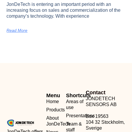
JonDeTech is entering an important period with an
increasing focus on sales and commercialization of the
company’s technology. With experience
Read More
Contact
Menu
Shortcuts
JONDETECH
Home
Areas of
SENSORS AB
use
Products
Presentations
Box 19563
About
104 32 Stockholm,
JonDeTech
Team &
Sverige
staff
JonDeTech offers