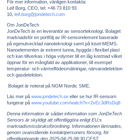
För mer information, vänligen kontakta:
Leif Borg, CEO, tel: +46 73 810 93
10,
leif.borg@jondetech.com
Om JonDeTech
JonDeTech är en leverantör av sensorteknologi. Bolaget
marknadsför en portfölj av IR-sensorelement baserade
på egenutvecklad nanoteknologi samt på kisel-MEMS.
Nanoelementen är extremt tunna, byggda i flexibel plast
och kan tillverkas i höga volymer till en låg kostnad vilket
öppnar för en mångfald av applikationer, till exempel
temperatur- och värmeflödesmätningar, närvarodetektion
och gasdetektion.
Bolaget är noterat på NGM Nordic SME.
Läs mer på
www.jondetech.se
eller se hur IR-sensorn
fungerar på
www.youtube.com/watch?v=2vEc3dRsDq8
Denna information är sådan information som JonDeTech
Sensors är skyldigt att offentliggöra enligt EU:s
marknadsmissbruksförordning. Informationen lämnades,
genom ovanstående kontaktpersoners försorg, för
offentliggörande den 2025-04-25 08:30 CEST.