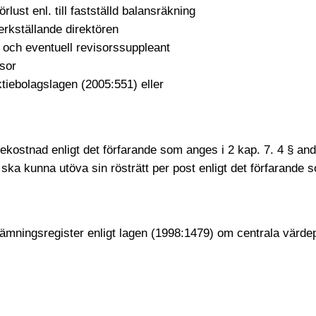
rlust enl. till fastställd balansräkning
erkställande direktören
or och eventuell revisorssuppleant
isor
tiebolagslagen (2005:551) eller
bekostnad enligt det förfarande som anges i 2 kap. 7. 4 § an
ska kunna utöva sin rösträtt per post enligt det förfarande 
stämningsregister enligt lagen (1998:1479) om centrala värde