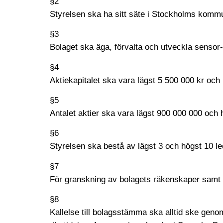
§2
Styrelsen ska ha sitt säte i Stockholms komm
§3
Bolaget ska äga, förvalta och utveckla sensor
§4
Aktiekapitalet ska vara lägst 5 500 000 kr och
§5
Antalet aktier ska vara lägst 900 000 000 och 
§6
Styrelsen ska bestå av lägst 3 och högst 10 l
§7
För granskning av bolagets räkenskaper samt å
§8
Kallelse till bolagsstämma ska alltid ske geno