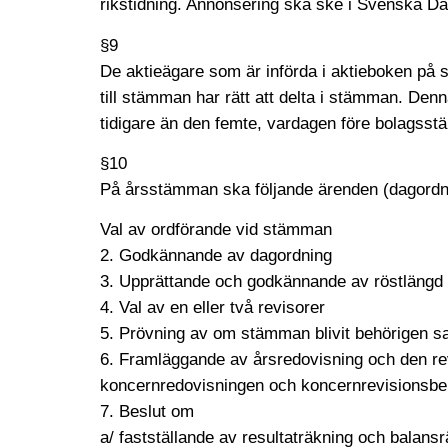
rikstidning. Annonsering ska ske i Svenska Da
§9
De aktieägare som är införda i aktieboken på 
till stämman har rätt att delta i stämman. Denn
tidigare än den femte, vardagen före bolagsst
§10
På årsstämman ska följande ärenden (dagordn
Val av ordförande vid stämman
2. Godkännande av dagordning
3. Upprättande och godkännande av röstlängd
4. Val av en eller två revisorer
5. Prövning av om stämman blivit behörigen 
6. Framläggande av årsredovisning och den re
koncernredovisningen och koncernrevisionsbe
7. Beslut om
a/ fastställande av resultaträkning och balan