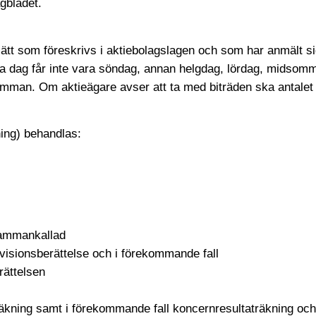
gbladet.
sätt som föreskrivs i aktiebolagslagen och som har anmält si
a dag får inte vara söndag, annan helgdag, lördag, midsommara
ämman. Om aktieägare avser att ta med biträden ska antalet
ing) behandlas:
sammankallad
visionsberättelse och i förekommande fall
rättelsen
sräkning samt i förekommande fall koncernresultaträkning o