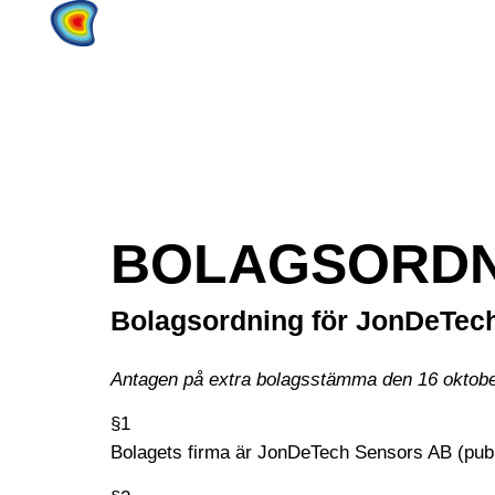
Home
Products
About
BOLAGSORDN
Bolagsordning för JonDeTech
Antagen på extra bolagsstämma den 16 oktob
§1
Bolagets firma är JonDeTech Sensors AB (publ