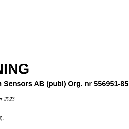
 JonDeTech
News & Media
Hiring
Contact
In
ING
 Sensors AB (publ) Org. nr 556951-8
er 2023
).