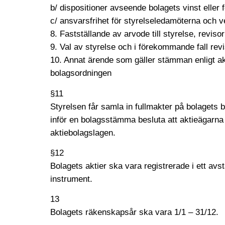
b/ dispositioner avseende bolagets vinst eller fö
c/ ansvarsfrihet för styrelseledamöterna och v
8. Fastställande av arvode till styrelse, revis
9. Val av styrelse och i förekommande fall rev
10. Annat ärende som gäller stämman enligt ak
bolagsordningen
§11
Styrelsen får samla in fullmakter på bolagets 
inför en bolagsstämma besluta att aktieägarna 
aktiebolagslagen.
§12
Bolagets aktier ska vara registrerade i ett av
instrument.
13
Bolagets räkenskapsår ska vara 1/1 – 31/12.