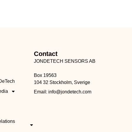
Contact
JONDETECH SENSORS AB
Box 19563
DeTech
104 32 Stockholm, Sverige
edia
Email: info@jondetech.com
elations